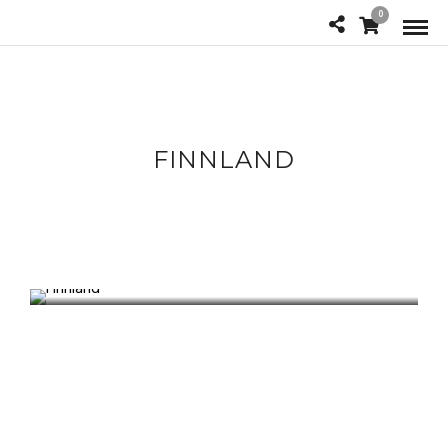
0
FINNLAND
FINNLAND
Braunbären, Vielfrass und Seeadler