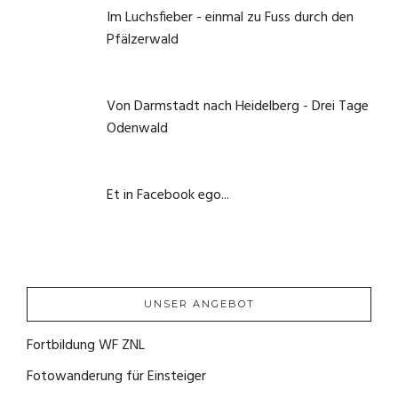
Im Luchsfieber - einmal zu Fuss durch den
Pfälzerwald
21. Mai 2020
Von Darmstadt nach Heidelberg - Drei Tage
Odenwald
1. Juni 2020
Et in Facebook ego...
22. September 2020
UNSER ANGEBOT
Fortbildung WF ZNL
(1)
Fotowanderung für Einsteiger
(4)