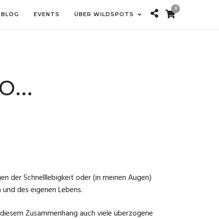
0
BLOG
EVENTS
ÜBER WILDSPOTS
go…
 der Schnelllebigkeit oder (in meinen Augen)
n und des eigenen Lebens.
in diesem Zusammenhang auch viele überzogene