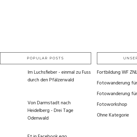
POPULAR POSTS
UNSE
Im Luchsfieber - einmal zu Fuss
Fortbildung WF ZN
durch den Pfälzerwald
Fotowanderung für 
21. Mai 2020
Fotowanderung für
Von Darmstadt nach
Fotoworkshop
(0)
Heidelberg - Drei Tage
Ohne Kategorie
(0)
Odenwald
1. Juni 2020
Et in Facebook ego...