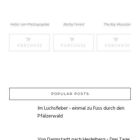
Hello I am Photographer
Mythy Forest
The Big Mountain
PURCHASE
PURCHASE
PURCHASE
POPULAR POSTS
Im Luchsfieber - einmal zu Fuss durch den
Pfälzerwald
21. Mai 2020
Von Darmstadt nach Heidelberg - Drei Tage