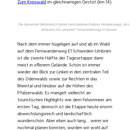
Zum Kreiswald
im gleichnamigen Gestüt (km 14).
Die Gemeinde Mörlenbach bietet verschiedene Erlebnis-Wanderwege, die di
teilweise mit „unserem“ Fernwanderweg E1 decken
Nach dem immer hügeligen auf und ab im Wald
auf dem Fernwanderweg E1 Schweden-Umbrien
ist die zweite Hälfte der Tagesetappe dann
meist in offenem Gelände. Schön ist immer
wieder der Blick zur Linken in den zentralen Teil
des Odenwalds sowie zur Rechten in das
Rheintal und hinüber auf die Höhen des
Pfälzerwalds. Es mangelt vielleicht an
touristischen Highlights wie dem Felsenmeer am
ersten Tag, dennoch ist die Etappe heute enorm
abwechslungsreich und landschaftlich
wunderschön. Aber eben auch lang… wenn wir
nochmal planen könnten, würden wir wohl auf