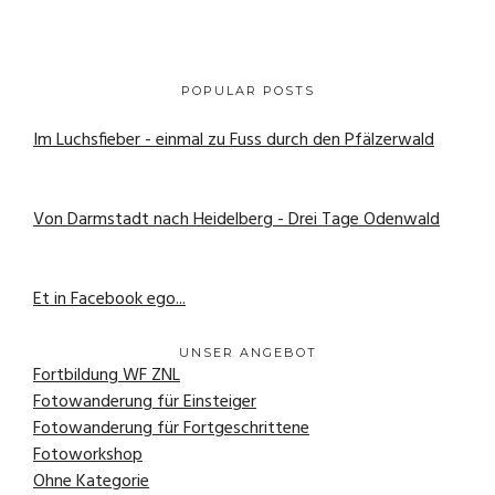
POPULAR POSTS
Im Luchsfieber - einmal zu Fuss durch den Pfälzerwald
21. Mai 2020
Von Darmstadt nach Heidelberg - Drei Tage Odenwald
1. Juni 2020
Et in Facebook ego...
22. September 2020
UNSER ANGEBOT
Fortbildung WF ZNL
(1)
Fotowanderung für Einsteiger
(4)
Fotowanderung für Fortgeschrittene
(2)
Fotoworkshop
(0)
Ohne Kategorie
(0)