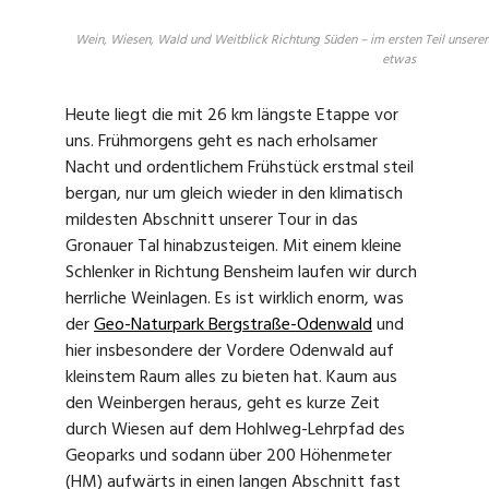
Wein, Wiesen, Wald und Weitblick Richtung Süden – im ersten Teil unserer
etwas
Heute liegt die mit 26 km längste Etappe vor
uns. Frühmorgens geht es nach erholsamer
Nacht und ordentlichem Frühstück erstmal steil
bergan, nur um gleich wieder in den klimatisch
mildesten Abschnitt unserer Tour in das
Gronauer Tal hinabzusteigen. Mit einem kleine
Schlenker in Richtung Bensheim laufen wir durch
herrliche Weinlagen. Es ist wirklich enorm, was
der
Geo-Naturpark Bergstraße-Odenwald
und
hier insbesondere der Vordere Odenwald auf
kleinstem Raum alles zu bieten hat. Kaum aus
den Weinbergen heraus, geht es kurze Zeit
durch Wiesen auf dem Hohlweg-Lehrpfad des
Geoparks und sodann über 200 Höhenmeter
(HM) aufwärts in einen langen Abschnitt fast