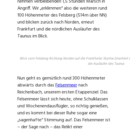
nehmen verbleibenden 1,5 Stunden Marsch in
Angriff. Wir „erklimmen“ also die weiteren rund
100 Höhenmeter des Felsberg (514m über NN)
und blicken zurück nach Norden, erneut
Frankfurt und die nördlichen Ausläufer des
Taunus im Blick.
Blick vom Felsberg Richtung Norden auf die Frankfurter Skyline (markier
die Ausläufer des Taunus
Nun geht es gemütlich rund 300 Höhenmeter
abwärts durch das
Felsenmeer
nach
Reichenbach, unserem ersten Etappenziel. Das
Felsenmeer lässt sich heute, ohne Schulklassen
und Wochenendausflügler, so richtig genießen,
und es kommt bei dieser Ruhe sogar eine
„sagenhafte“ Stimmung auf. Das Felsenmeer ist
– der Sage nach – das Relikt einer