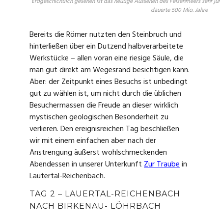
Erdgeschichtlich gesehen ist das heutige Aussehen des Felsenmeers sehr j
dauerte 500 Mio. Jahre
Bereits die Römer nutzten den Steinbruch und
hinterließen über ein Dutzend halbverarbeitete
Werkstücke – allen voran eine riesige Säule, die
man gut direkt am Wegesrand besichtigen kann.
Aber: der Zeitpunkt eines Besuchs ist unbedingt
gut zu wählen ist, um nicht durch die üblichen
Besuchermassen die Freude an dieser wirklich
mystischen geologischen Besonderheit zu
verlieren. Den ereignisreichen Tag beschließen
wir mit einem einfachen aber nach der
Anstrengung äußerst wohlschmeckenden
Abendessen in unserer Unterkunft
Zur Traube
in
Lautertal-Reichenbach.
TAG 2 – LAUERTAL-REICHENBACH
NACH BIRKENAU- LÖHRBACH