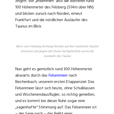
Angriff. Wir „erklimmen“ also die weiteren rund
100 Höhenmeter des Felsberg (514m über NN)
und blicken zurück nach Norden, erneut
Frankfurt und die nördlichen Ausläufer des
Taunus im Blick.
Blick vom Felsberg Richtung Norden auf die Frankfurter Skyline
(markiert und gegen den Dunst nachgeholfen) sowie die
Ausläufer des Taunus
Nun geht es gemütlich rund 300 Höhenmeter
abwärts durch das
Felsenmeer
nach
Reichenbach, unserem ersten Etappenziel. Das
Felsenmeer lässt sich heute, ohne Schulklassen
und Wochenendausflügler, so richtig genießen,
und es kommt bei dieser Ruhe sogar eine
„sagenhafte“ Stimmung auf. Das Felsenmeer ist
– der Sage nach – das Relikt einer