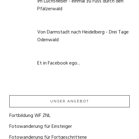
Im Luchsfieber - einmal zu Fuss durch den
Pfälzerwald
21. Mai 2020
Von Darmstadt nach Heidelberg - Drei Tage
Odenwald
1. Juni 2020
Et in Facebook ego...
22. September 2020
UNSER ANGEBOT
Fortbildung WF ZNL
(1)
Fotowanderung für Einsteiger
(4)
Fotowanderung für Fortgeschrittene
(2)