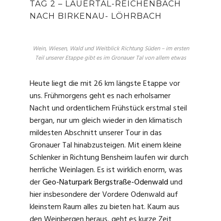
TAG 2 – LAUERTAL-REICHENBACH
NACH BIRKENAU- LÖHRBACH
Wein, Wiesen, Wald und Weitblick Richtung Süden – im ersten
Teil unserer Etappe gibt es im Gronauer Tal von allem etwas
Heute liegt die mit 26 km längste Etappe vor
uns. Frühmorgens geht es nach erholsamer
Nacht und ordentlichem Frühstück erstmal steil
bergan, nur um gleich wieder in den klimatisch
mildesten Abschnitt unserer Tour in das
Gronauer Tal hinabzusteigen. Mit einem kleine
Schlenker in Richtung Bensheim laufen wir durch
herrliche Weinlagen. Es ist wirklich enorm, was
der
Geo-Naturpark Bergstraße-Odenwald
und
hier insbesondere der Vordere Odenwald auf
kleinstem Raum alles zu bieten hat. Kaum aus
den Weinbergen heraus, geht es kurze Zeit