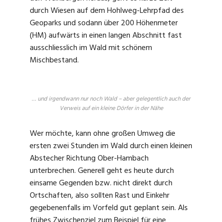
durch Wiesen auf dem Hohlweg-Lehrpfad des
Geoparks und sodann über 200 Höhenmeter
(HM) aufwärts in einen langen Abschnitt fast
ausschliesslich im Wald mit schönem
Mischbestand.
… und irgendwann nur noch Wald – aber gelegentlich auch der
Verweis auf ein kleine Dörfer in der Nähe
Wer möchte, kann ohne großen Umweg die
ersten zwei Stunden im Wald durch einen kleinen
Abstecher Richtung Ober-Hambach
unterbrechen. Generell geht es heute durch
einsame Gegenden bzw. nicht direkt durch
Ortschaften, also sollten Rast und Einkehr
gegebenenfalls im Vorfeld gut geplant sein. Als
frühes Zwischenziel zum Beispiel für eine