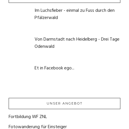
Im Luchsfieber - einmal zu Fuss durch den
Pfälzerwald
21. Mai 2020
Von Darmstadt nach Heidelberg - Drei Tage
Odenwald
1. Juni 2020
Et in Facebook ego...
22. September 2020
UNSER ANGEBOT
Fortbildung WF ZNL
(1)
Fotowanderung für Einsteiger
(4)