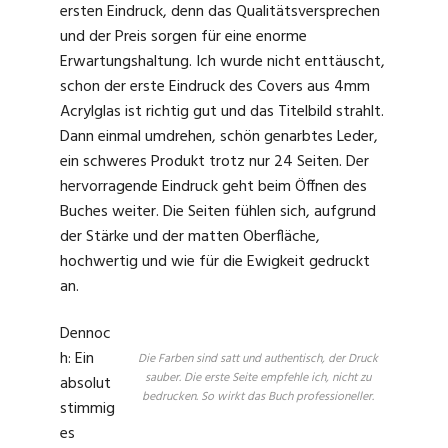
ersten Eindruck, denn das Qualitätsversprechen
und der Preis sorgen für eine enorme
Erwartungshaltung. Ich wurde nicht enttäuscht,
schon der erste Eindruck des Covers aus 4mm
Acrylglas ist richtig gut und das Titelbild strahlt.
Dann einmal umdrehen, schön genarbtes Leder,
ein schweres Produkt trotz nur 24 Seiten. Der
hervorragende Eindruck geht beim Öffnen des
Buches weiter. Die Seiten fühlen sich, aufgrund
der Stärke und der matten Oberfläche,
hochwertig und wie für die Ewigkeit gedruckt
an.
Dennoc
h: Ein
Die Farben sind satt und authentisch, der Druck
sauber. Die erste Seite empfehle ich, nicht zu
absolut
bedrucken. So wirkt das Buch professioneller.
stimmig
es