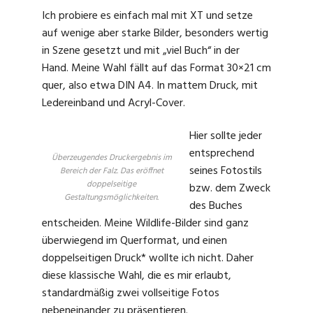
Ich probiere es einfach mal mit XT und setze
auf wenige aber starke Bilder, besonders wertig
in Szene gesetzt und mit „viel Buch“ in der
Hand. Meine Wahl fällt auf das Format 30×21 cm
quer, also etwa DIN A4. In mattem Druck, mit
Ledereinband und Acryl-Cover.
Hier sollte jeder
entsprechend
Überzeugendes Druckergebnis im
seines Fotostils
Bereich der Falz. Das eröffnet
doppelseitige
bzw. dem Zweck
Gestaltungsmöglichkeiten.
des Buches
entscheiden. Meine Wildlife-Bilder sind ganz
überwiegend im Querformat, und einen
doppelseitigen Druck* wollte ich nicht. Daher
diese klassische Wahl, die es mir erlaubt,
standardmäßig zwei vollseitige Fotos
nebeneinander zu präsentieren.