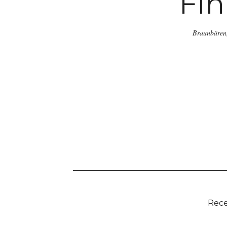
Fi
Braunbären,
Rece