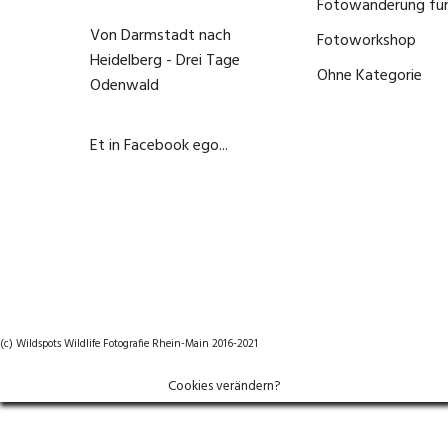
Fotowanderung für
Von Darmstadt nach
Fotoworkshop
(0)
Heidelberg - Drei Tage
Ohne Kategorie
(0)
Odenwald
1. Juni 2020
Et in Facebook ego...
22. September 2020
(c) Wildspots Wildlife Fotografie Rhein-Main 2016-2021
Cookies verändern?