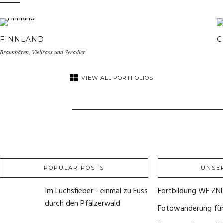
FINNLAND
C
Braunbären, Vielfrass und Seeadler
VIEW ALL PORTFOLIOS
POPULAR POSTS
UNSE
Im Luchsfieber - einmal zu Fuss
Fortbildung WF ZN
durch den Pfälzerwald
Fotowanderung für 
21. Mai 2020